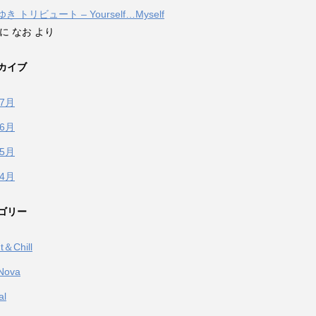
 トリビュート – Yourself…Myself
に なお より
カイブ
年7月
年6月
年5月
年4月
ゴリー
t＆Chill
Nova
al