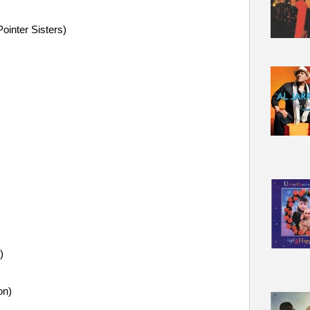
ointer Sisters)
)
on)