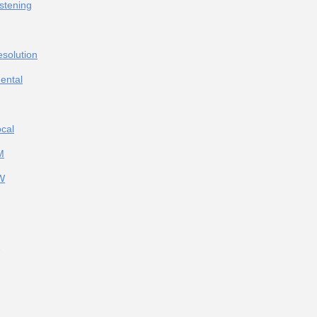
stening
solution
ental
cal
M
W