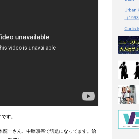
Urban C
（199
Curtis
ディです。
作曲者：坂本龍一さん、中咽頭癌で話題になってます。治