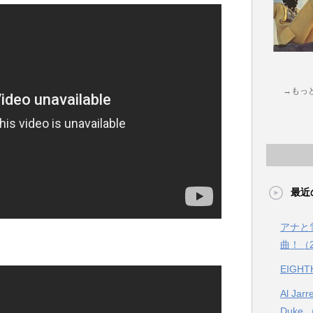
→もっ
最近
アナと
曲！（2
EIGHT
Al Jarr
Duke 