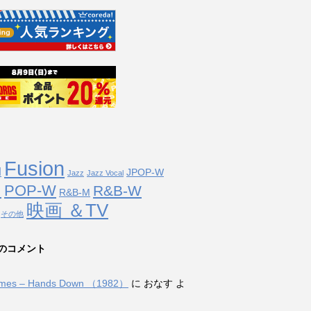
Fusion
l
JPOP-W
Jazz
Jazz Vocal
POP-W
M
R&B-W
R&B-M
映画 ＆TV
その他
のコメント
ames – Hands Down （1982）
に おなす よ