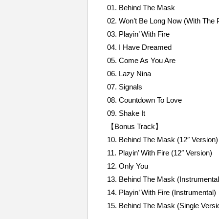
01. Behind The Mask
02. Won’t Be Long Now (With The P
03. Playin’ With Fire
04. I Have Dreamed
05. Come As You Are
06. Lazy Nina
07. Signals
08. Countdown To Love
09. Shake It
【Bonus Track】
10. Behind The Mask (12″ Version)
11. Playin’ With Fire (12″ Version)
12. Only You
13. Behind The Mask (Instrumental
14. Playin’ With Fire (Instrumental)
15. Behind The Mask (Single Versi