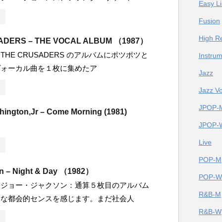
Easy Li
Fusion
High Re
ADERS – THE VOCAL ALBUM （1987）
HE CRUSADERS のアルバムにポツポツと
Instrum
ヴォーカル曲を１枚に集めたア
Jazz
Jazz Vo
JPOP-
hington,Jr – Come Morning (1981)
JPOP-
Live
POP-M
n – Night & Day （1982）
POP-W
 ジョー・ジャクソン：通算５枚目のアルバム
R&B-M
落な都会的センスを感じます。まだ社会人
R&B-W